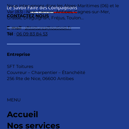
Nous intervenons dans les Alpes-Maritimes (06) et le
Var (83) : Nice, Cannes, Antibes, Cagnes-sur-Mer,
CONTACTEZ NOUS
Grasse, Draguignan, Fréjus, Toulon…
E-mail
:
sfttoitures@outlook.fr
Tél
:
06 09 83 84 53
Entreprise
SFT Toitures
Couvreur – Charpentier – Étanchéité
256 Rte de Nice, 06600 Antibes
MENU
Accueil
Nos services