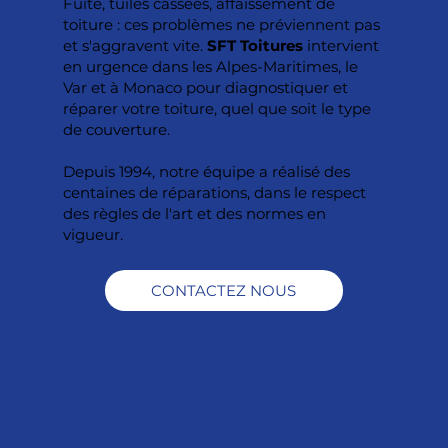
Fuite, tuiles cassées, affaissement de
toiture : ces problèmes ne préviennent pas
et s'aggravent vite.
SFT Toitures
intervient
en urgence dans les Alpes-Maritimes, le
Var et à Monaco pour diagnostiquer et
réparer votre toiture, quel que soit le type
de couverture.
Depuis 1994, notre équipe a réalisé des
centaines de réparations, dans le respect
des règles de l'art et des normes en
vigueur.
CONTACTEZ NOUS