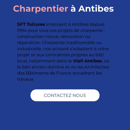
Charpentier
à Antibes
SFT Toitures
intervient à Antibes depuis
1994 pour tous vos projets de charpente :
construction neuve, rénovation ou
réparation. Charpente traditionnelle ou
industrielle, nos artisans s'adaptent à votre
projet et aux contraintes propres au bâti
local, notamment dans le
Vieil Antibes
, où
le bâti ancien domine et où les Architectes
des Bâtiments de France encadrent les
travaux.
CONTACTEZ NOUS