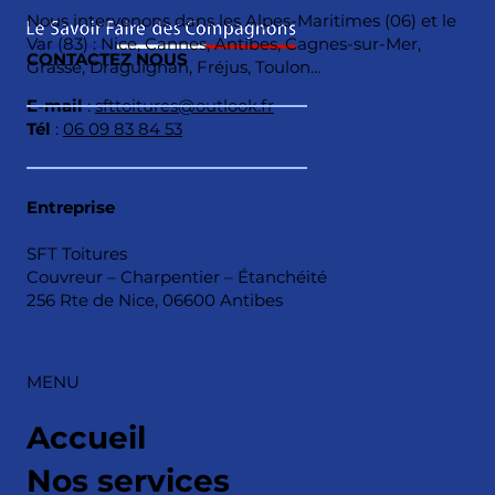
Nous intervenons dans les Alpes-Maritimes (06) et le
Var (83) : Nice, Cannes, Antibes, Cagnes-sur-Mer,
CONTACTEZ NOUS
Grasse, Draguignan, Fréjus, Toulon…
E-mail
:
sfttoitures@outlook.fr
Tél
:
06 09 83 84 53
Entreprise
SFT Toitures
Couvreur – Charpentier – Étanchéité
256 Rte de Nice, 06600 Antibes
MENU
Accueil
Nos services