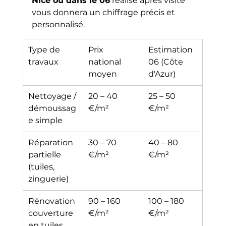
Nice ou dans le 06
 réalisé après visite 
vous donnera un chiffrage précis et 
personnalisé.
Type de 
Prix 
Estimation 
travaux
national 
06 (Côte 
moyen
d'Azur)
Nettoyage / 
20 – 40 
25 – 50 
démoussag
€/m²
€/m²
e simple
Réparation 
30 – 70 
40 – 80 
partielle 
€/m²
€/m²
(tuiles, 
zinguerie)
Rénovation 
90 – 160 
100 – 180 
couverture 
€/m²
€/m²
en tuiles 