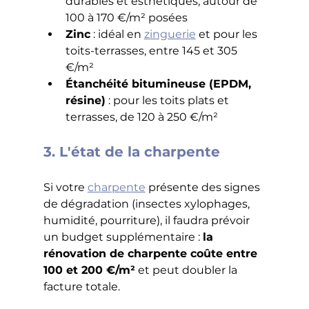
durables et esthétiques, autour de 
100 à 170 €/m² posées
Zinc
 : idéal en 
zinguerie
 et pour les 
toits-terrasses, entre 145 et 305 
€/m²
Étanchéité bitumineuse (EPDM, 
résine)
 : pour les toits plats et 
terrasses, de 120 à 250 €/m²
3. L'état de la charpente
Si votre 
charpente
 présente des signes 
de dégradation (insectes xylophages, 
humidité, pourriture), il faudra prévoir 
un budget supplémentaire : 
la 
rénovation de charpente coûte entre 
100 et 200 €/m²
 et peut doubler la 
facture totale.