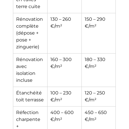
terre cuite
Rénovation 
130 – 260 
150 – 290 
complète 
€/m²
€/m²
(dépose + 
pose + 
zinguerie)
Rénovation 
160 – 300 
180 – 330 
avec 
€/m²
€/m²
isolation 
incluse
Étanchéité 
100 – 230 
120 – 250 
toit terrasse
€/m²
€/m²
Réfection 
400 – 600 
450 – 650 
charpente 
€/m²
€/m²
+ 