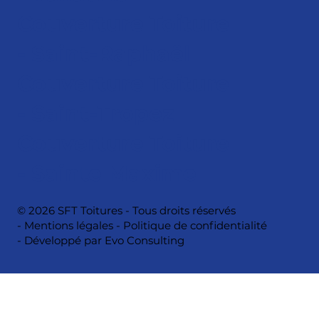
Couverture Toiture
- Saint-Raphaël
Couverture Toiture
- Saint-Tropez
Couverture Toiture
- Sainte Maxime
© 2026 SFT Toitures - Tous droits réservés
-
Mentions légales
-
Politique de confidentialité
- Développé par
Evo Consulting