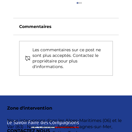
Commentaires
Les commentaires sur ce post ne
sont plus acceptés. Contactez le
propriétaire pour plus
d'informations.
Rénovation complète de toiture à
Antibes : retour sur un chantier XXL
en centre-ville
Zone d'intervention
Nous intervenons dans les Alpes-Maritimes (06) et le
Var (83) : Nice, Cannes, Antibes, Cagnes-sur-Mer,
CONTACTEZ NOUS