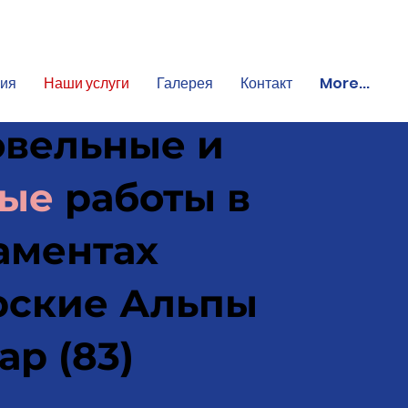
ия
Наши услуги
Галерея
Контакт
More...
овельные и
ные
работы в
аментах
ские Альпы
ар (83)