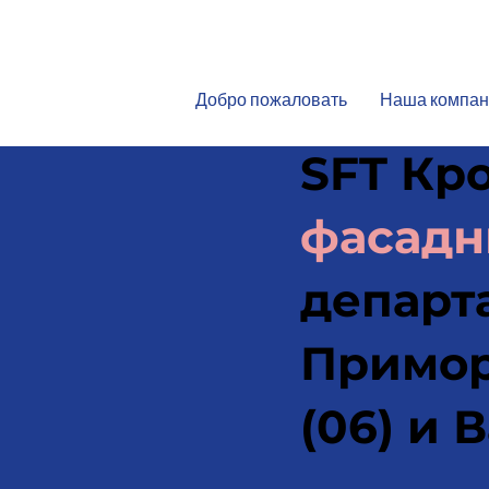
Добро пожаловать
Наша компан
SFT Кр
фасад
департ
Примор
(06) и В