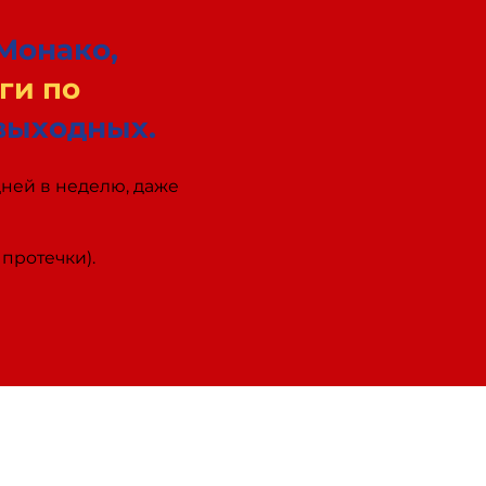
Монако,
ги по
 выходных.
дней в неделю, даже
протечки).