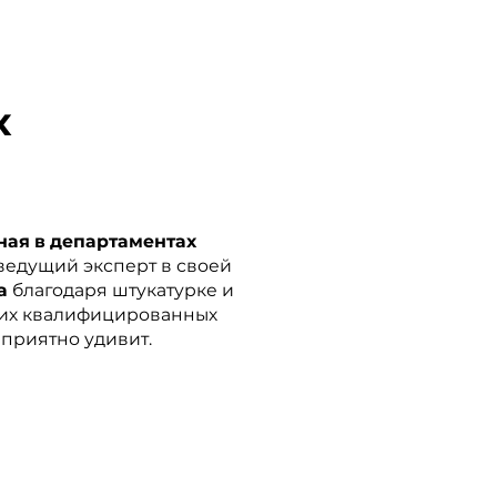
х
ная в департаментах
ведущий эксперт в своей
а
благодаря штукатурке и
аших квалифицированных
 приятно удивит.