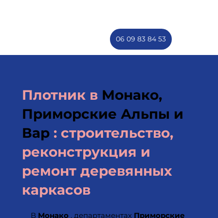
06 09 83 84 53
Плотник в
Монако,
Приморские Альпы и
Вар
: строительство,
реконструкция и
ремонт деревянных
каркасов
В
Монако
, департаментах
Приморские